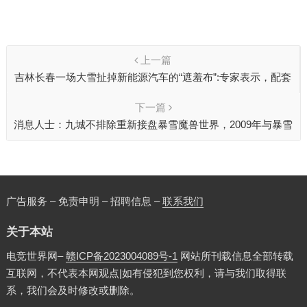
上一篇
吉林长春一场大雪扯掉新能源汽车的“遮羞布”:专家表示，配套
设施建设仍需加油
下一篇
消息人士：九城不排除重新接盘暴雪魔兽世界，2009年与暴雪
决裂
广告服务 – 免责申明 – 招聘信息 –
联系我们
关于本站
电竞世界网–
赣ICP备2023004089号-1
网站所刊载信息全部转载
互联网，不代表本网观点|如有侵犯到您权利，请与我们取得联
系，我们会及时修改或删除。