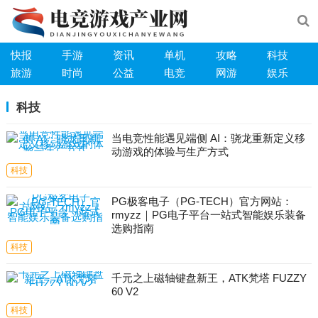
快报
手游
资讯
单机
攻略
科技
旅游
时尚
公益
电竞
网游
娱乐
科技
当电竞性能遇见端侧 AI：骁龙重新定义移
动游戏的体验与生产方式
科技
PG极客电子（PG-TECH）官方网站：
rmyzz｜PG电子平台一站式智能娱乐装备
选购指南
科技
千元之上磁轴键盘新王，ATK梵塔 FUZZY
60 V2
科技