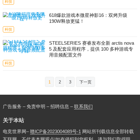
科技
618爆款游戏本微星神影16：双烤升级
190W释放更猛！
科技
STEELSERIES 赛睿发布全新 arctis nova
5 及配套应用程序，提供 100 多种游戏专
用音频配置文件
科技
文
1
2
3
下一页
章
分
页
广告服务 – 免责申明 – 招聘信息 –
联系我们
关于本站
电竞世界网–
赣ICP备2023004089号-1
网站所刊载信息全部转载
互联网，不代表本网观点|如有侵犯到您权利，请与我们取得联