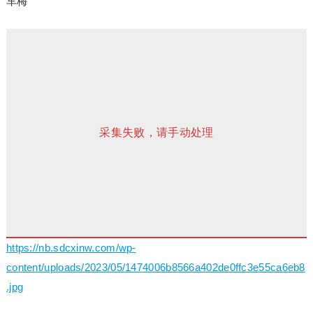
车梅
采集失败，请手动处理
https://nb.sdcxinw.com/wp-
content/uploads/2023/05/1474006b8566a402de0ffc3e55ca6eb8
.jpg