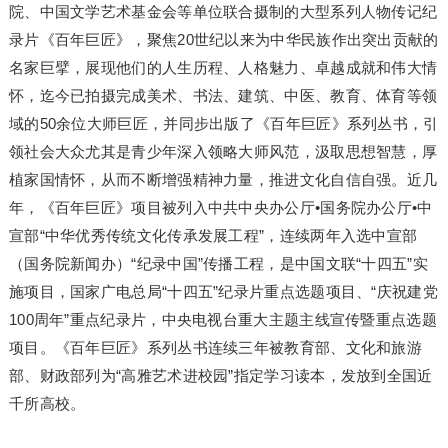
院、中国文学艺术基金会等单位联合摄制的大型系列人物传记纪
录片《百年巨匠》，聚焦20世纪以来为中华民族作出突出贡献的
名家巨擘，展现他们的人生历程、人格魅力、卓越成就和伟大情
怀，迄今已拍摄完成美术、书法、建筑、中医、教育、体育等领
域的50余位大师巨匠，并同步出版了《百年巨匠》系列丛书，引
领社会大众尤其是青少年深入领略大师风范，汲取思想智慧，厚
植家国情怀，从而不断增强精神力量，推进文化自信自强。近几
年，《百年巨匠》项目被列入中共中央办公厅•国务院办公厅•中
宣部“中华优秀传统文化传承发展工程”，连续两年入选中宣部
（国务院新闻办）“纪录中国”传播工程，是中国文联“十四五”实
施项目，国家广电总局“十四五”纪录片重点选题项目、“庆祝建党
100周年”重点纪录片，中央电视台重大主题主线宣传暨重点选题
项目。《百年巨匠》系列丛书连续三年被教育部、文化和旅游
部、财政部列为“高雅艺术进校园”指定学习读本，发放到全国近
千所高校。