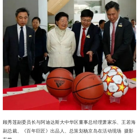
顾秀莲副委员长与阿迪达斯大中华区董事总经理萧家乐、王若海
副总裁、《百年巨匠》出品人、总策划杨京岛在活动现场 摄影