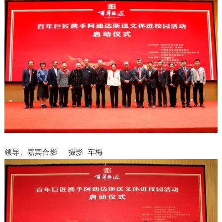
领导、嘉宾合影 摄影 车梅