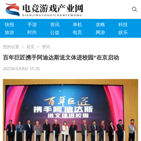
快报
手游
资讯
单机
攻略
科技
旅游
时尚
公益
电竞
网游
娱乐
您的位置
首页
资讯
百年巨匠携手阿迪达斯送文体进校园”在京启动
2023年5月8日 15:26