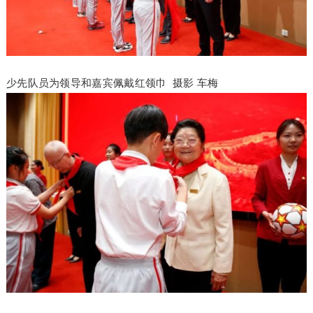
少先队员为领导和嘉宾佩戴红领巾 摄影 车梅