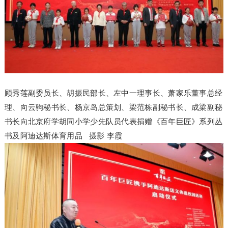
顾秀莲副委员长、胡振民部长、左中一理事长、萧家乐董事总经
理、向云驹秘书长、杨京岛总策划、梁范栋副秘书长、成梁副秘
书长向北京府学胡同小学少先队员代表捐赠《百年巨匠》系列丛
书及阿迪达斯体育用品 摄影 李霞