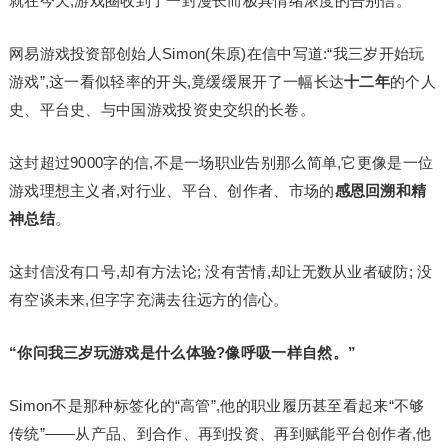
就在今天,游戏圈收到了一封漫长而极具情绪浓度的告别信。
网易游戏投资部创始人Simon(朱原)在信中写道:“我三岁开始玩
游戏”,这一看似轻率的开头,竟缓缓展开了一幅长达
十二年
的个人
史、平台史、与中国游戏投资史交织的长卷。
这封超过9000字的信,不是一场职业告别那么简单,它更像是一位
游戏理想主义者,对行业、平台、创作者、市场的
感恩回溯和精
神总结
。
这封信没有口号,却有方法论; 没有苦情,却让无数从业者破防; 没
有空谈未来,但字字充满去往远方的信心。
“你问我三岁玩游戏是什么体验?像呼吸一样自然。”
Simon不是那种标签化的“高管”,他的职业履历甚至看起来“不够
传统”——从产品、到合作、再到投资、再到赋能平台创作者,他