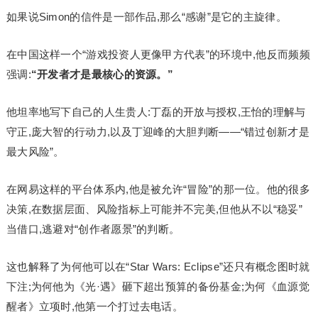
如果说Simon的信件是一部作品,那么“感谢”是它的主旋律。
在中国这样一个“游戏投资人更像甲方代表”的环境中,他反而频频
强调:
“开发者才是最核心的资源。”
他坦率地写下自己的人生贵人:丁磊的开放与授权,王怡的理解与
守正,庞大智的行动力,以及丁迎峰的大胆判断——“错过创新才是
最大风险”。
在网易这样的平台体系内,他是被允许“冒险”的那一位。他的很多
决策,在数据层面、风险指标上可能并不完美,但他从不以“稳妥”
当借口,逃避对“创作者愿景”的判断。
这也解释了为何他可以在“Star Wars: Eclipse”还只有概念图时就
下注;为何他为《光·遇》砸下超出预算的备份基金;为何《血源觉
醒者》立项时,他第一个打过去电话。