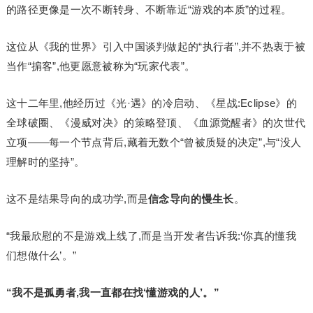
的路径更像是一次不断转身、不断靠近“游戏的本质”的过程。
这位从《我的世界》引入中国谈判做起的“执行者”,并不热衷于被
当作“掮客”,他更愿意被称为“玩家代表”。
这十二年里,他经历过《光·遇》的冷启动、《星战:Eclipse》的
全球破圈、《漫威对决》的策略登顶、《血源觉醒者》的次世代
立项——每一个节点背后,藏着无数个“曾被质疑的决定”,与“没人
理解时的坚持”。
这不是结果导向的成功学,而是
信念导向的慢生长
。
“我最欣慰的不是游戏上线了,而是当开发者告诉我:‘你真的懂我
们想做什么’。”
“我不是孤勇者,我一直都在找‘懂游戏的人’。”