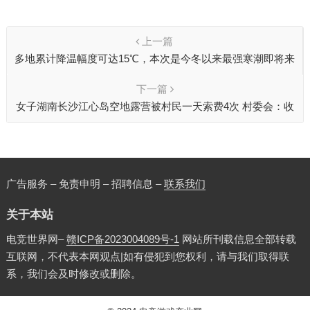
上一篇
多地累计降温幅度可达15℃，本次是今冬以来最强寒潮即将来
袭
下一篇
女子湖南长沙江心岛空地露营被村民一天索费4次 村委会：收
费没有依据
广告服务 – 免责申明 – 招聘信息 –
联系我们
关于本站
电竞世界网–
赣ICP备2023004089号-1
网站所刊载信息全部转载
互联网，不代表本网观点|如有侵犯到您权利，请与我们取得联
系，我们会及时修改或删除。