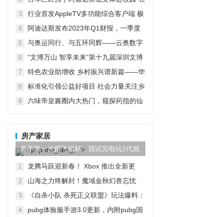
京启动
行业首发AppleTV多功能综合客户端 极
3
空间私有云打造完美影音库
阿迪达斯发布2023年Q1财报，一季度
4
大中华区业绩好于预期
与奥运同行、与五环同辉——云奥数字
5
运动会启动仪式在京举行
“文博万山 智享未来”第十九届深圳文博
6
会水贝万山分会场开幕
特色农业助增收 乡村振兴谱新篇——华
7
宏农堂
标准化引领公益好项目 社会力量关注乡
8
村紧急救援与救护
六味帝皇酱圈内大热门，窥探药指的仙
9
境之旅
房产家居
新手第一次用飞机杯，我试完电玩2代就
回不去了！
龙腾马跃迎新春！ Xbox 推出全新更
1
新，将网易 UU 加速器集成到 Xbox PC
山海之力终解封！魔域金秋幻兽忘忧
2
App
「山水雾」三刃技能曝光！
《自杀小队 杀死正义联盟》玩法爆料：
3
包含多种模式
pubg体验服手游3.0更新，内附pubg国
4