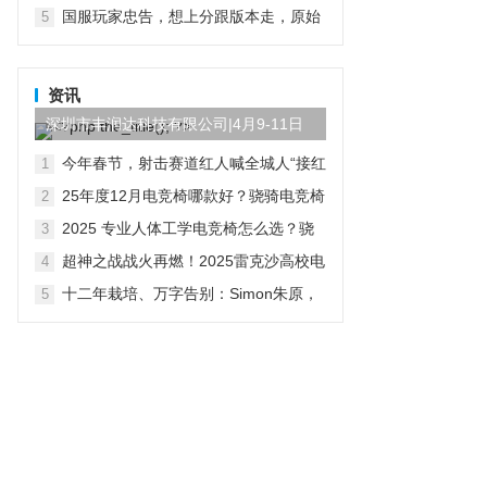
际服地铁逃生手游下载攻略
国服玩家忠告，想上分跟版本走，原始
5
人绝活英雄要换掉
资讯
深圳市丰润达科技有限公司|4月9-11日
参展第三届AI算力产...
今年春节，射击赛道红人喊全城人“接红
1
运”了
25年度12月电竞椅哪款好？骁骑电竞椅
2
用专业参数定义健康电竞新标准
2025 专业人体工学电竞椅怎么选？骁
3
骑给出千元级完整解法
超神之战战火再燃！2025雷克沙高校电
4
竞挑战赛·秋季赛火热招募中！
十二年栽培、万字告别：Simon朱原，
5
从网易出发的玩家投资人