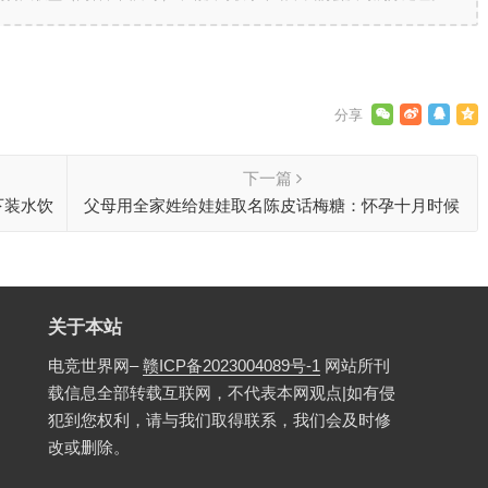
下一篇
下装水饮
父母用全家姓给娃娃取名陈皮话梅糖：怀孕十月时候
想出来的
关于本站
电竞世界网–
赣ICP备2023004089号-1
网站所刊
载信息全部转载互联网，不代表本网观点|如有侵
犯到您权利，请与我们取得联系，我们会及时修
改或删除。