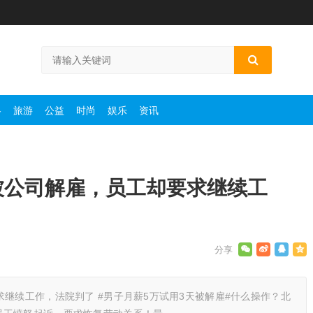
略
旅游
公益
时尚
娱乐
资讯
被公司解雇，员工却要求继续工
求继续工作，法院判了 #男子月薪5万试用3天被解雇#什么操作？北