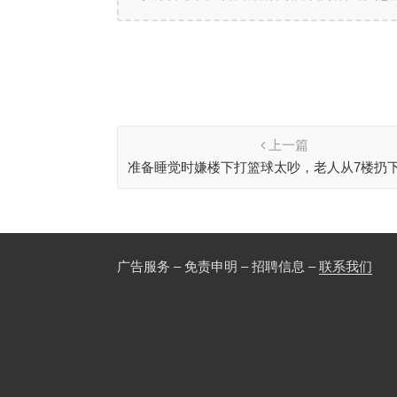
上一篇
准备睡觉时嫌楼下打篮球太吵，老人从7楼扔
料瓶
广告服务 – 免责申明 – 招聘信息 –
联系我们