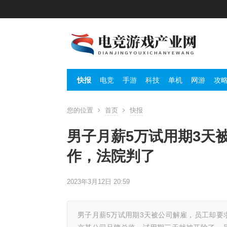
快报
电竞
手游
科技
单机
网游
攻
您的位置
首页
快报
男子月薪5万试用期3天
作，法院判了
2023年3月12日 20:59
男子月薪5万试用期3天被公司解雇，员工却要