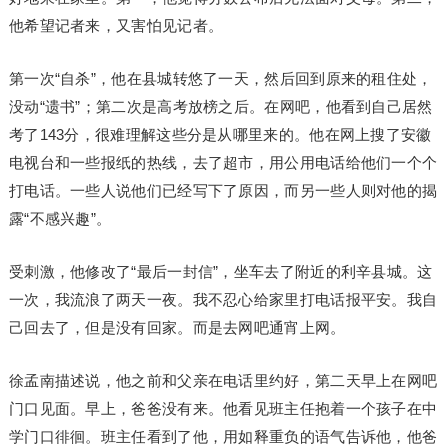
他希望记者来，又害怕见记者。
第一次“自杀”，他在县城转悠了一天，然后回到原来的租住处，
没动“遗书”；第二次是高考放榜之后。在网吧，他看到自己居然
考了143分，很难理解这些分是从哪里来的。他在网上搜了安徽
电视台和一些报纸的热线，去了超市，用公用电话给他们一个个
打电话。一些人说他们已经写下了原因，而另一些人则对他的揭
露“不感兴趣”。
受刺激，他修改了“最后一封信”，坐车去了附近的利辛县城。这
一次，我流浪了两天一夜。我不忍心给家里打电话报平安。我自
己回去了，但是没有回家。而是去网吧通宵上网。
徐孟南描述说，他之前和父亲在电话里约好，第二天早上在网吧
门口见面。早上，爸爸没有来。他看见班主任抱着一个孩子在中
学门口徘徊。班主任看到了他，用如释重负的语气告诉他，他爸