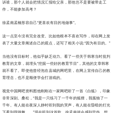
诉谁，那个人就会把情况汇报给父亲，那他岂不是要被带走工
作，不能参加高考？
徐孟南孟楠形容自己“更喜欢有目的地做事”。
这一点至今没有完全改变。比如他根本不喜欢写作，却在网上发
表了大量文章阐述自己的观点，还写了相关小说:“因为有目的。”
当他没有目标时，他似乎缺乏动力。看了一些关于韩寒当时批判
教育的文章，就埋头“挖掘一些好的教育节目”，其他的文章韩寒
就不看了。即使他曾经泡在县城的网吧里，在网上宣传自己的教
育理念，也不是顺便学会打游戏的。
视觉中国网吧资料图他刚刚在一家网吧听了一首《白狐》，印象
非常深刻。桑松，“我是一只练习了一千年的狐狸，我孤独了一
千年。有人能在夜深人静时听到我的哭声，有人能在昏暗的灯光
下看到我跳舞……”现在听到这首歌，徐孟南就会感到悲伤，想