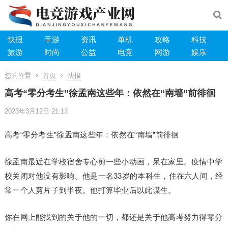
快报
手游
资讯
单机
攻略
科技
旅游
时尚
公益
电竞
网游
娱乐
您的位置
首页
快报
高考“零分考生”徐孟南这些年：依然在“南墙”前徘徊
2023年3月12日 21:13
高考“零分考生”徐孟南这些年：依然在“南墙”前徘徊
徐孟南最近在学校宿舍专心剪一些小动画，呆在家里。疫情中学
校关闭对他没有影响。他是一名33岁的本科生，住在六人间，经
常一个人剪片子到半夜。他打算毕业后以此谋生。
你在网上能找到的关于他的一切，都还是关于他高考努力得零分