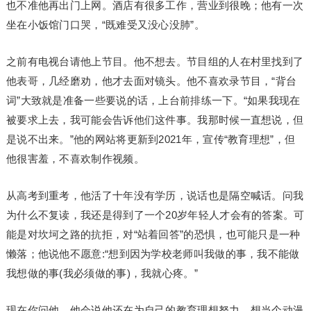
也不准他再出门上网。酒店有很多工作，营业到很晚；他有一次
坐在小饭馆门口哭，“既难受又没心没肺”。
之前有电视台请他上节目。他不想去。节目组的人在村里找到了
他表哥，几经磨劝，他才去面对镜头。他不喜欢录节目，“背台
词”大致就是准备一些要说的话，上台前排练一下。“如果我现在
被要求上去，我可能会告诉他们这件事。我那时候一直想说，但
是说不出来。”他的网站将更新到2021年，宣传“教育理想”，但
他很害羞，不喜欢制作视频。
从高考到重考，他活了十年没有学历，说话也是隔空喊话。问我
为什么不复读，我还是得到了一个20岁年轻人才会有的答案。可
能是对坎坷之路的抗拒，对“站着回答”的恐惧，也可能只是一种
懒落；他说他不愿意:“想到因为学校老师叫我做的事，我不能做
我想做的事(我必须做的事)，我就心疼。”
现在你问他，他会说他还在为自己的教育理想努力，想当个动漫