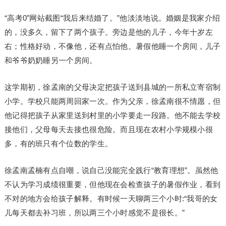
“高考0”网站截图“我后来结婚了。”他淡淡地说。婚姻是我家介绍
的，没多久，留下了两个孩子。旁边是他的儿子，今年十岁左
右；性格好动，不像他，还有点怕他。暑假他睡一个房间，儿子
和爷爷奶奶睡另一个房间。
这学期初，徐孟南的父母决定把孩子送到县城的一所私立寄宿制
小学。学校只能两周回家一次。作为父亲，徐孟南很不情愿，但
他记得把孩子从家里送到村里的小学要走一段路。他不能去学校
接他们，父母每天去接也很危险。而且现在农村小学规模小很
多，有的班只有个位数的学生。
徐孟南孟楠有点自嘲，说自己没能完全践行“教育理想”。虽然他
不认为学习成绩很重要，但他现在会检查孩子的暑假作业，看到
不对的地方会给孩子解释。有时候一天聊两三个小时:“我哥的女
儿每天都去补习班，所以两三个小时感觉不是很长。”