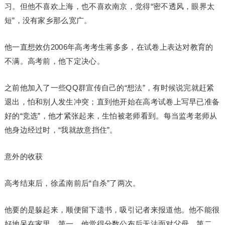
习。但他不喜欢上海，也不喜欢南京，觉得“密不透风，眼界太
短”，没有家乡那么宽广。
他一直想效仿2006年高考考生蒋多多，在试卷上表达对教育的
不满。高考前，他下定决心。
之前他加入了一些QQ群宣传自己的“想法”，有时候说完就赶紧
退出，怕和别人发生冲突；直到他开始在高考试卷上写早已准备
好的“竞选”，他才紧张起来，生怕被老师看到。每当监考老师从
他身边经过时，“我就故意挡住”。
意外的收获
高考结束后，徐孟南前后“自杀”了两次。
他要的是躲起来，顺便留下遗书，吸引记者来报道他。他不能很
好地呆在家里。第一，他觉得分数公布后无法面对父母。第二，