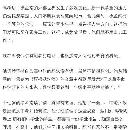
高考后，徐孟南的外部世界发生了多次变化。新一代学童的压力
仍然根深蒂固，人口不断从农村流向城市。曾几何时，徐孟南有
一个简单的想法——应该让青少年早一点选择人生方向，这样他
们就可以留在家乡工作。这样，成为父母后，他们就不用出去工
作了。
现在即使偶尔有记者打电话，也很少有人问他对教育的看法。
他仍然坚持自己高中时的想法没有错，虽然不是很原创。他从韩
寒的一篇题为《穿棉袄洗澡》的文章中得到启发:“对于以后不做
科学研究的人来说，数学只要达到二年级水平就绝对够了。”
十七岁的徐孟南读了信，觉得有道理。他想了一会儿，结论大致
是应该从中考开始调整。他仔细整理了这些思路，运用到高考试
卷上:所有初中毕业的学生，都要写一份毕业报告，确定自己的
理想。在高中，他们只学习相关的科目。想当作家的不一定要学