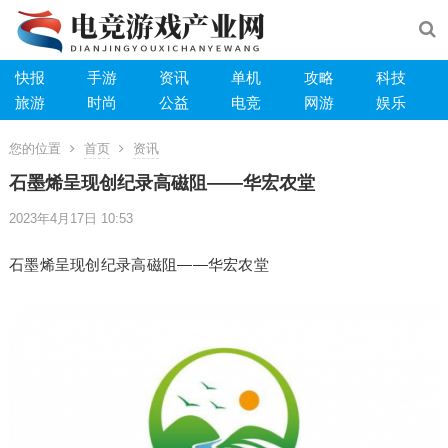
快报
手游
资讯
单机
攻略
科技
旅游
时尚
公益
电竞
网游
娱乐
您的位置
首页
资讯
石墨烯呈现创纪录高磁阻——华宏农堂
2023年4月17日 10:53
石墨烯呈现创纪录高磁阻——华宏农堂