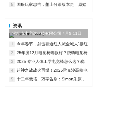
际服地铁逃生手游下载攻略
国服玩家忠告，想上分跟版本走，原始
5
人绝活英雄要换掉
资讯
深圳市丰润达科技有限公司|4月9-11日
参展第三届AI算力产...
今年春节，射击赛道红人喊全城人“接红
1
运”了
25年度12月电竞椅哪款好？骁骑电竞椅
2
用专业参数定义健康电竞新标准
2025 专业人体工学电竞椅怎么选？骁
3
骑给出千元级完整解法
超神之战战火再燃！2025雷克沙高校电
4
竞挑战赛·秋季赛火热招募中！
十二年栽培、万字告别：Simon朱原，
5
从网易出发的玩家投资人