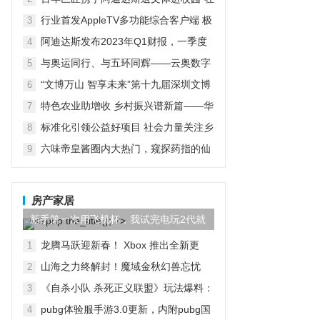
京启动
行业首发AppleTV多功能综合客户端 极
3
空间私有云打造完美影音库
阿迪达斯发布2023年Q1财报，一季度
4
大中华区业绩好于预期
与奥运同行、与五环同辉——云奥数字
5
运动会启动仪式在京举行
“文博万山 智享未来”第十九届深圳文博
6
会水贝万山分会场开幕
特色农业助增收 乡村振兴谱新篇——华
7
宏农堂
标准化引领公益好项目 社会力量关注乡
8
村紧急救援与救护
六味帝皇酱圈内大热门，窥探药指的仙
9
境之旅
房产家居
新手第一次用飞机杯，我试完电玩2代就
回不去了！
龙腾马跃迎新春！ Xbox 推出全新更
1
新，将网易 UU 加速器集成到 Xbox PC
山海之力终解封！魔域金秋幻兽忘忧
2
App
「山水雾」三刃技能曝光！
《自杀小队 杀死正义联盟》玩法爆料：
3
包含多种模式
pubg体验服手游3.0更新，内附pubg国
4