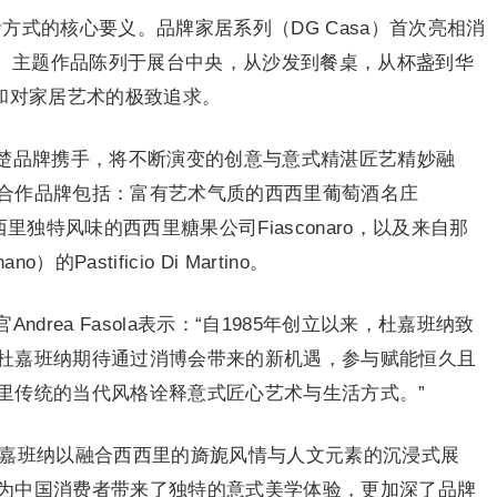
活方式的核心要义。品牌家居系列（DG Casa）首次亮相消
 Cart）主题作品陈列于展台中央，从沙发到餐桌，从杯盏到华
和对家居艺术的极致追求。
楚品牌携手，将不断演变的创意与意式精湛匠艺精妙融
合作品牌包括：富有艺术气质的西西里葡萄酒名庄
西西里独特风味的西西里糖果公司Fiasconaro，以及来自那
Pastificio Di Martino。
drea Fasola表示：“自1985年创立以来，杜嘉班纳致
杜嘉班纳期待通过消博会带来的新机遇，参与赋能恒久且
里传统的当代风格诠释意式匠心艺术与生活方式。”
ana杜嘉班纳以融合西西里的旖旎风情与人文元素的沉浸式展
为中国消费者带来了独特的意式美学体验，更加深了品牌