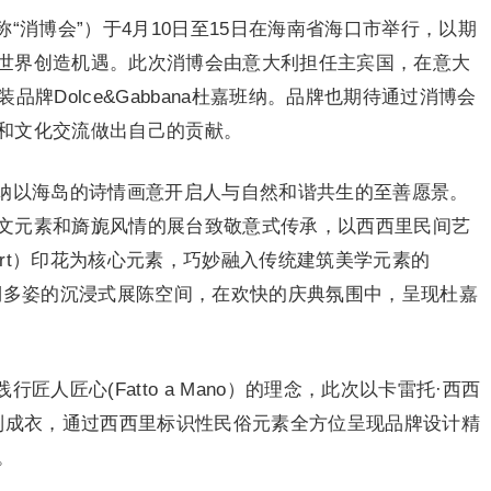
“消博会”）于4月10日至15日在海南省海口市举行，以期
世界创造机遇。此次消博会由意大利担任主宾国，在意大
牌Dolce&Gabbana杜嘉班纳。品牌也期待通过消博会
和文化交流做出自己的贡献。
纳以海岛的诗情画意开启人与自然和谐共生的至善愿景。
文元素和旖旎风情的展台致敬意式传承，以西西里民间艺
n Cart）印花为核心元素，巧妙融入传统建筑美学元素的
造斑斓多姿的沉浸式展陈空间，在欢快的庆典氛围中，呈现杜嘉
人匠心(Fatto a Mano）的理念，此次以卡雷托·西西
的男女系列成衣，通过西西里标识性民俗元素全方位呈现品牌设计精
。