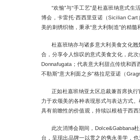
“欢愉”与“手工艺”是杜嘉班纳意式生
博会，卡雷托·西西里亚诺（Sicilian
美的刺绣织物，秉承“意大利制造”的精髓
杜嘉班纳亦与诸多意大利美食文化翘
合，分享令人惊叹的意式美食文化，此次
Donnafugata；代表意大利甜点传统和
不勒斯“意大利面之乡”格拉尼亚诺（Gragnano）的
正如杜嘉班纳亚太区总裁兼首席执行官An
力于欢颂美的各种表现形式与表达方式。
具有前瞻性的价值观，持续以根植于西西
此次消博会期间，Dolce&Gabb
台，呈现出品牌一以贯之的隽永美学，也