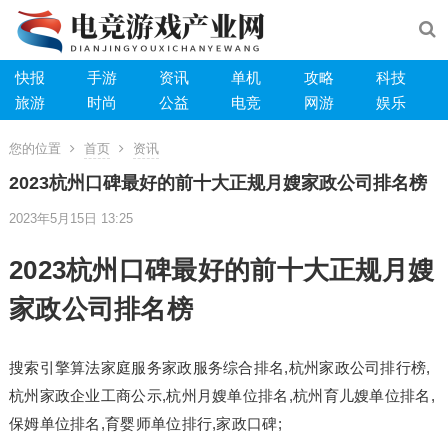
快报
手游
资讯
单机
攻略
科技
旅游
时尚
公益
电竞
网游
娱乐
您的位置
首页
资讯
2023杭州口碑最好的前十大正规月嫂家政公司排名榜
2023年5月15日 13:25
2023杭州
口碑
最
好的前十大正规
月嫂
家政
公司
排名榜
搜索引擎算法家庭服务家政服务综合排名,杭州家政公司排行榜,
杭州家政企业工商公示,杭州月嫂单位排名,杭州育儿嫂单位排名,
保姆单位排名,育婴师单位排行,家政口碑;