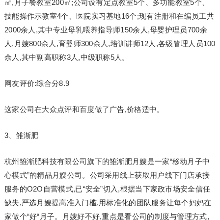
㎡,月子餐教室200㎡;公司设有定点教室5个、多功能教室5个、
技能操作示教室4个、医院实习基地16个;现有注册和在编员工共
2000余人,其中专业母乳喂养指导师150余人,母婴护理员700余
人,月嫂800余人,育婴师300余人,培训讲师12人,各级管理人员100
余人,其中副高职称3人,中级职称5人。
网友评价:综合分8.9
这家公司在大众点评和百度做了广告,价格适中。
3、雏渐肥
杭州雏渐肥科技有限公司旗下的雏渐肥月嫂是一家“移动月子中
心模式”的精品月嫂公司。公司采用线上获取用户线下门店承接
服务的O2O自营模式,已“安全”切入,根据当下家政市场安全信任
缺失,严选月嫂提高准入门槛,用标准化的团队服务让每个妈妈在
家做个“好“月子。月嫂好不好,重点是看公司的制度与管理方式,