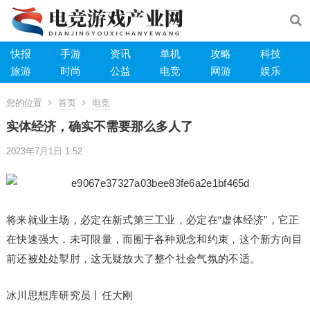
快报
手游
资讯
单机
攻略
科技
旅游
时尚
公益
电竞
网游
娱乐
您的位置
首页
电竞
实体经济，确实不需要那么多人了
2023年7月1日 1:52
将来就业​主场，必定在新式第三工业，必定在“虚体经济”，它正
在快速强大，未可限量，而囿于各种观念和约束，这个新方向目
前还被处处掣肘，这无疑放大了整个社会气氛的不适。
冰川思想库研究员丨任大刚