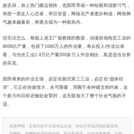
故丢掉，加上热门搬运很快，也因而养成一种短视和流散习气，
有捞一票走人心态者，举目皆是，网络无产者逐步构成，网络脾
气越来越暴戾，将逐步成为一种新风尚。
但无论怎么，根据上述王广振教授的数据，动漫游戏电竞工业的
8000亿产量，包容了1000万人的作业量，单从投入/作业比来
看，与光伏工业1.4万亿产量200多万人作业相比，真是适当合算
的买卖。
因而将来的作业主场，必定在新式第三工业，必定在“虚体经
济”，它正在快速强大，未可限量，而囿于各种观念和约束，这
个新方向目前还被处处掣肘，这无疑放大了整个社会气氛的不
适。
免责声明：文章内容不代表本站立场，本站不对其内容的真实性、
完整性、准确性给予任何担保、暗示和承诺，仅供读者参考，文章