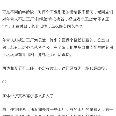
可是不同的年龄段，对两个工业形态的情绪很不相同，老同志们
对年青人不进工厂“打螺丝”痛心疾首，视游戏等工业为“不务正
业”，旷费时日，长此以往，怎么跟美国竞争？
年青人则视进工厂为畏途，许多宁愿做个轻松低薪的办公室白
领，若有上进心也就考个公，有个编，把更多自由支配的时刻用
于玩玩游戏追追剧，并视之为生活真谛。
两边相互看不上眼，必定程度上，这已经成为一场代际战役。
02
实体经济真不需求那么多人了
由于作业联系，我近期去过一些工厂，有的工厂的确缺人，有一