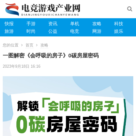
快报
手游
资讯
单机
攻略
科技
旅游
时尚
公益
电竞
网游
娱乐
您的位置
首页
攻略
一图解密《会呼吸的房子》0碳房屋密码
2023年9月18日 16:16