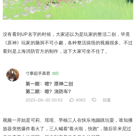
没有看到UP名字的时候，大家还以为是玩家的整活二创，毕竟
《原神》玩家的脑洞不可小觑，各种整活搞怪的视频很多。不过
看到是上海消防官方的制作，这下大家可坐不住了。
视频一开始是可莉、瑶瑶、早柚三人在快乐地蹦跳玩耍，谁知播
放器突然爆炸着火了，三人喊着“着火啦，快跑”，随后菲米尼过