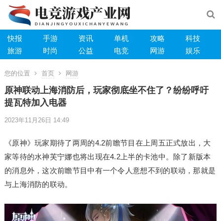
快报
手游
资讯
单机
攻略
科技
旅游
时尚
公益
电竞
网游
娱乐
您的位置
首页
网游
原神联动上海消防后，玩家彻底坐不住了？纷纷呼吁
提瓦特加入电器
2023年11月26日 14:49
《原神》玩家期待了两周的4.2前瞻节目在上周五正式放出，大
家等待的水神芙宁娜也将出现在4.2上半的卡池中。除了新版本
的消息外，这次前瞻节目中有一个令人意想不到的联动，那就是
与上海消防的联动。