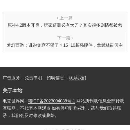
上一篇
原神4.2版本开启，玩家猜测必有大刀？其实很多剧情都被忽
略了
下一篇
梦幻西游：谁说龙宫不猛了？15+10超强硬件，拿武林副盟主
称谓！
广告服务 – 免责申明 – 招聘信息 –
联系我们
关于本站
电竞世界网–
赣ICP备2023004089号-1
网站所刊载信息全部转载
互联网，不代表本网观点|如有侵犯到您权利，请与我们取得联
系，我们会及时修改或删除。