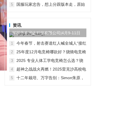
际服地铁逃生手游下载攻略
国服玩家忠告，想上分跟版本走，原始
5
人绝活英雄要换掉
资讯
深圳市丰润达科技有限公司|4月9-11日
参展第三届AI算力产...
今年春节，射击赛道红人喊全城人“接红
1
运”了
25年度12月电竞椅哪款好？骁骑电竞椅
2
用专业参数定义健康电竞新标准
2025 专业人体工学电竞椅怎么选？骁
3
骑给出千元级完整解法
超神之战战火再燃！2025雷克沙高校电
4
竞挑战赛·秋季赛火热招募中！
十二年栽培、万字告别：Simon朱原，
5
从网易出发的玩家投资人