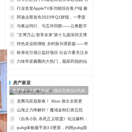
京启动
行业首发AppleTV多功能综合客户端 极
3
空间私有云打造完美影音库
阿迪达斯发布2023年Q1财报，一季度
4
大中华区业绩好于预期
与奥运同行、与五环同辉——云奥数字
5
运动会启动仪式在京举行
“文博万山 智享未来”第十九届深圳文博
6
会水贝万山分会场开幕
特色农业助增收 乡村振兴谱新篇——华
7
宏农堂
标准化引领公益好项目 社会力量关注乡
8
村紧急救援与救护
六味帝皇酱圈内大热门，窥探药指的仙
9
境之旅
房产家居
新手第一次用飞机杯，我试完电玩2代就
回不去了！
龙腾马跃迎新春！ Xbox 推出全新更
1
新，将网易 UU 加速器集成到 Xbox PC
山海之力终解封！魔域金秋幻兽忘忧
2
App
「山水雾」三刃技能曝光！
《自杀小队 杀死正义联盟》玩法爆料：
3
包含多种模式
pubg体验服手游3.0更新，内附pubg国
4