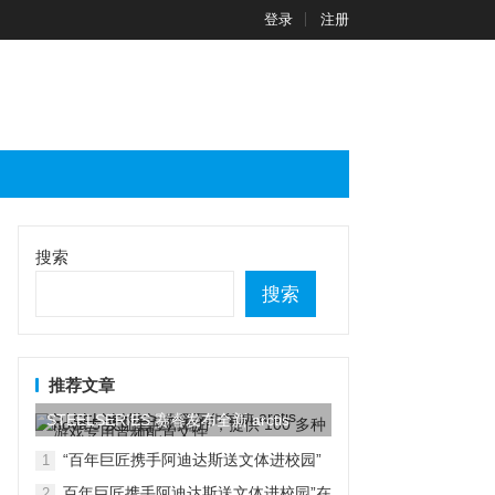
登录
注册
搜索
搜索
推荐文章
STEELSERIES 赛睿发布全新 arctis
nova...
“百年巨匠携手阿迪达斯送文体进校园”
1
在京启动
百年巨匠携手阿迪达斯送文体进校园”在
2