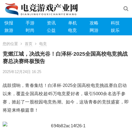
快报
手游
资讯
单机
攻略
科技
旅游
时尚
公益
电竞
网游
娱乐
您的位置
首页
电竞
竞燃江城，决战光谷！白泽杯·2025全国高校电竞挑战
赛总决赛终极预告
2025年12月24日 16:25
战鼓擂响，青春集结！白泽杯·2025全国高校电竞挑战赛自启动
以来，覆盖全国高校超45万电竞爱好者，吸引5000余名选手参
赛，掀起了一股校园电竞热潮。如今，这场青春的竞技盛宴，即
将迎来终极篇章！