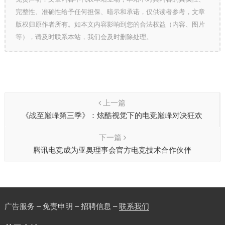
完整性、准确性给予任何担保、暗示和承诺，仅供读者参考，文章
版权归原作者所有。如本文内容影响到您的合法权益（内容、图片
等），请及时联系本站，我们会及时删除处理。
上一篇
《战至巅峰第三季》：炫酷视觉下的电竞巅峰对决狂欢
下一篇
腾讯电竞成为亚奥理事会官方电竞技术合作伙伴
广告服务 – 免责申明 – 招聘信息 –
联系我们