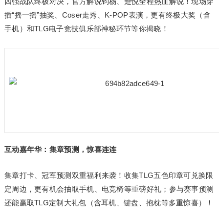
四强战队终极对决，官方解说钧杨、楚悦全程热血解说！现场穿
插“摇一摇”抽奖、Coser走秀、K-POP表演，更有终极大奖（含
手机）和TLG电子竞技俱乐部神秘环节等你揭晓！
互动嘉年华：集章
预测
，惊喜连连
集章打卡、冠军预测双重福利来袭！收集TLG五色印章可兑换限
定周边，更有机会抽取手机、电竞椅等重磅好礼；参与赛事预测
还能赢取TLG定制大礼包（含耳机、键盘、抱枕等多重惊喜）！