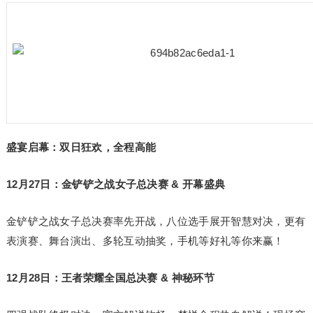
盛宴启幕：双日狂欢，全程高能
12月27日：金铲铲之战女子总决赛 & 开幕盛典
金铲铲之战女子总决赛率先开战，八位选手展开智慧对决，更有
表演赛、舞台演出、多轮互动抽奖，手机等好礼等你来赢！
12月28日：王者荣耀全国总决赛 &
神秘环节