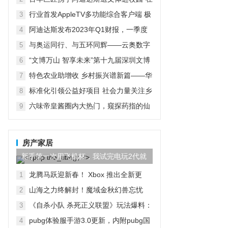
京启动
行业首发AppleTV多功能综合客户端 极
3
空间私有云打造完美影音库
阿迪达斯发布2023年Q1财报，一季度
4
大中华区业绩好于预期
与奥运同行、与五环同辉——云奥数字
5
运动会启动仪式在京举行
“文博万山 智享未来”第十九届深圳文博
6
会水贝万山分会场开幕
特色农业助增收 乡村振兴谱新篇——华
7
宏农堂
标准化引领公益好项目 社会力量关注乡
8
村紧急救援与救护
六味帝皇酱圈内大热门，窥探药指的仙
9
境之旅
房产家居
新手第一次用飞机杯，我试完电玩2代就
回不去了！
龙腾马跃迎新春！ Xbox 推出全新更
1
新，将网易 UU 加速器集成到 Xbox PC
山海之力终解封！魔域金秋幻兽忘忧
2
App
「山水雾」三刃技能曝光！
《自杀小队 杀死正义联盟》玩法爆料：
3
包含多种模式
pubg体验服手游3.0更新，内附pubg国
4