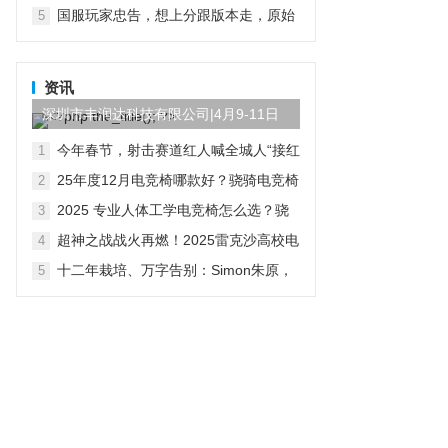
际服地铁逃生手游下载攻略
国服玩家忠告，想上分跟版本走，原始
5
人绝活英雄要换掉
资讯
深圳市丰润达科技有限公司|4月9-11日
参展第三届AI算力产...
今年春节，射击赛道红人喊全城人“接红
1
运”了
25年度12月电竞椅哪款好？骁骑电竞椅
2
用专业参数定义健康电竞新标准
2025 专业人体工学电竞椅怎么选？骁
3
骑给出千元级完整解法
超神之战战火再燃！2025雷克沙高校电
4
竞挑战赛·秋季赛火热招募中！
十二年栽培、万字告别：Simon朱原，
5
从网易出发的玩家投资人