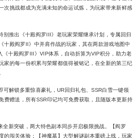
一次挑战都成为充满未知的命运试炼，为玩家带来新鲜感
别推出《十殿阎罗III》老玩家荣耀继承计划，专属回归
《十殿阎罗II》中并肩作战的玩家，其在两款游戏地图中
《十殿阎罗III》VIP体系，自动折算为VIP积分，助力老
玩家的每一份积累与荣耀都值得被铭记，在全新的第三纪
。
即可解锁多重惊喜豪礼，UR回归礼包、SSR白雪一键领
免费赠送，所有SSR印记均可免费获取，且随版本更新持
带来全新突破，两大特色副本同步开启极限挑战。【阎罗
度的闯关体验；【神魔墓】大型解谜副本重磅上线，玩家