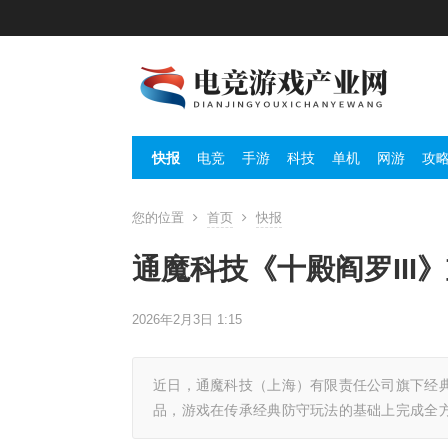
快报
电竞
手游
科技
单机
网游
攻
您的位置
首页
快报
通魔科技《十殿阎罗III
2026年2月3日 1:15
近日，通魔科技（上海）有限责任公司旗下经典
品，游戏在传承经典防守玩法的基础上完成全