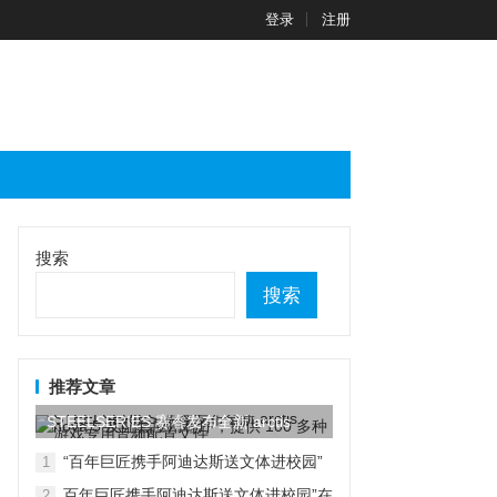
登录
注册
搜索
搜索
推荐文章
STEELSERIES 赛睿发布全新 arctis
nova...
“百年巨匠携手阿迪达斯送文体进校园”
1
在京启动
百年巨匠携手阿迪达斯送文体进校园”在
2