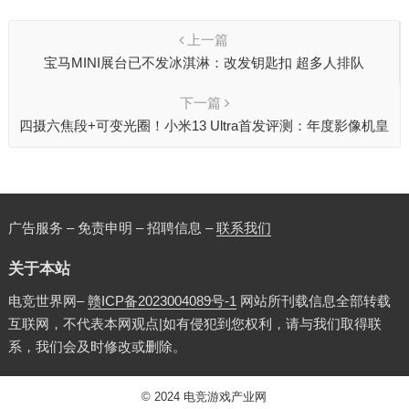
上一篇
宝马MINI展台已不发冰淇淋：改发钥匙扣 超多人排队
下一篇
四摄六焦段+可变光圈！小米13 Ultra首发评测：年度影像机皇
独孤求败
广告服务 – 免责申明 – 招聘信息 –
联系我们
关于本站
电竞世界网–
赣ICP备2023004089号-1
网站所刊载信息全部转载
互联网，不代表本网观点|如有侵犯到您权利，请与我们取得联
系，我们会及时修改或删除。
© 2024
电竞游戏产业网