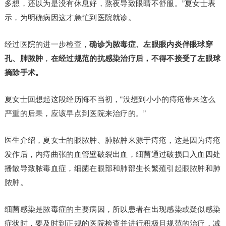
多想，还以为是没有休息好，熬夜导致眼睛不舒服。”夏女士表
示，为明确病因这才急忙到医院就诊。
经过医院的进一步检查，
确诊为脓毒症、左眼眼内炎伴眼球穿
孔、肺脓肿
，
在经过规范的抗感染治疗后，不得不接受了左眼球
摘除手术。
夏女士回想起这段经历悔不当初，“没想到小小的痔疮带来这么
严重的后果，应该早点到医院来治疗的。”
医生介绍，夏女士的眼脓肿、肺脓肿来源于痔疮，这是因为痔疮
发作后，内痔曲张的血管壁破裂出血，细菌通过破损口入血四处
播散导致脓毒血症，细菌在眼部和肺部生长繁殖引起眼脓肿和肺
脓肿。
细菌感染是脓毒症的主要病因，所以患者在出现感染或疑似感染
症状时，要及时到正规的医院检查并进行积极且规范的治疗，减