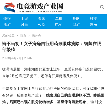
快报
手游
资讯
单机
攻略
科技
旅游
时尚
公益
电竞
网游
娱乐
您的位置
首页
未分类
悔不当初！女子痔疮自行用药致眼球摘除：细菌在眼
部繁殖
2023年4月21日 20:46
据潇湘晨报，湖南湘西的夏女士近年一直受到痔疮问题的困扰，
今年2月份痔疮又犯了，还伴有肛周疼痛及伴便血。
于是夏女士在网上自行购买治疗痔疮的药物塞肛，可症状非但没
有好转，反而更加严重了，
她发现自己的左眼肿胀不适、睁眼困
难，后面还出现左眼分泌物增多，甚至伴有流脓现象。
“当时没