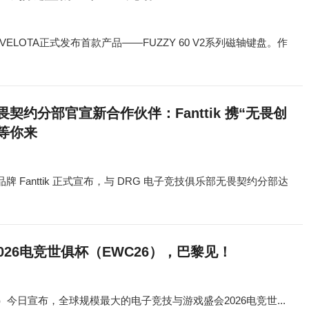
ELOTA正式发布首款产品——FUZZY 60 V2系列磁轴键盘。作
无畏契约分部官宣新合作伙伴：Fanttik 携“无畏创
等你来
 Fanttik 正式宣布，与 DRG 电子竞技俱乐部无畏契约分部达
026电竞世俱杯（EWC26），巴黎见！
简称EF）今日宣布，全球规模最大的电子竞技与游戏盛会2026电竞世...