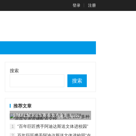
登录
注册
搜索
搜索
推荐文章
STEELSERIES 赛睿发布全新 arctis
nova...
“百年巨匠携手阿迪达斯送文体进校园”
1
在京启动
百年巨匠携手阿迪达斯送文体进校园”在
2