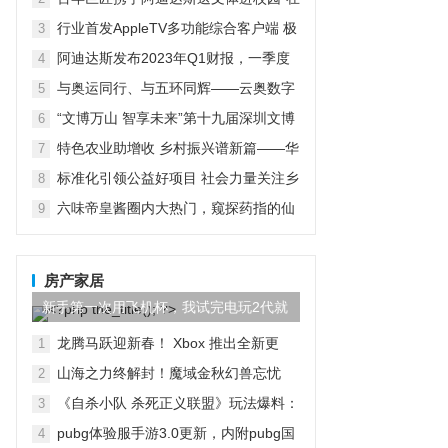
京启动
行业首发AppleTV多功能综合客户端 极
3
空间私有云打造完美影音库
阿迪达斯发布2023年Q1财报，一季度
4
大中华区业绩好于预期
与奥运同行、与五环同辉——云奥数字
5
运动会启动仪式在京举行
“文博万山 智享未来”第十九届深圳文博
6
会水贝万山分会场开幕
特色农业助增收 乡村振兴谱新篇——华
7
宏农堂
标准化引领公益好项目 社会力量关注乡
8
村紧急救援与救护
六味帝皇酱圈内大热门，窥探药指的仙
9
境之旅
房产家居
新手第一次用飞机杯，我试完电玩2代就
回不去了！
龙腾马跃迎新春！ Xbox 推出全新更
1
新，将网易 UU 加速器集成到 Xbox PC
山海之力终解封！魔域金秋幻兽忘忧
2
App
「山水雾」三刃技能曝光！
《自杀小队 杀死正义联盟》玩法爆料：
3
包含多种模式
pubg体验服手游3.0更新，内附pubg国
4