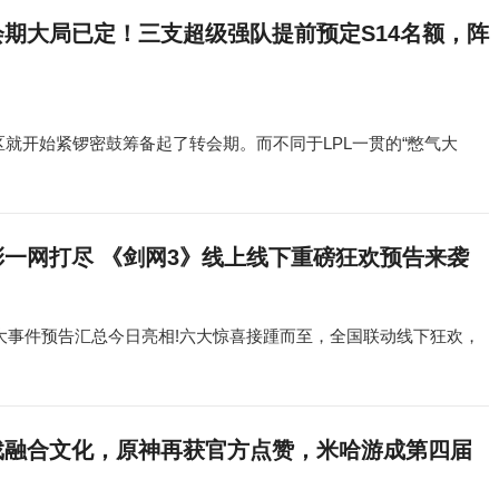
会期大局已定！三支超级强队提前预定S14名额，阵
赛区就开始紧锣密鼓筹备起了转会期。而不同于LPL一贯的“憋气大
彩一网打尽 《剑网3》线上线下重磅狂欢预告来袭
大事件预告汇总今日亮相!六大惊喜接踵而至，全国联动线下狂欢，
戏融合文化，原神再获官方点赞，米哈游成第四届