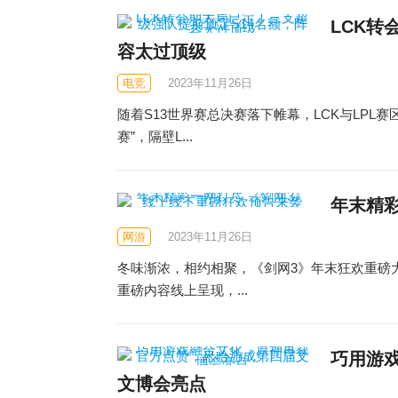
LCK转
容太过顶级
电竞
2023年11月26日
随着S13世界赛总决赛落下帷幕，LCK与LPL
赛”，隔壁L...
年末精
网游
2023年11月26日
冬味渐浓，相约相聚，《剑网3》年末狂欢重磅
重磅内容线上呈现，...
巧用游
文博会亮点