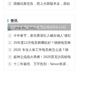
际服地铁逃生手游下载攻略
国服玩家忠告，想上分跟版本走，原始
5
人绝活英雄要换掉
资讯
深圳市丰润达科技有限公司|4月9-11日
参展第三届AI算力产...
今年春节，射击赛道红人喊全城人“接红
1
运”了
25年度12月电竞椅哪款好？骁骑电竞椅
2
用专业参数定义健康电竞新标准
2025 专业人体工学电竞椅怎么选？骁
3
骑给出千元级完整解法
超神之战战火再燃！2025雷克沙高校电
4
竞挑战赛·秋季赛火热招募中！
十二年栽培、万字告别：Simon朱原，
5
从网易出发的玩家投资人